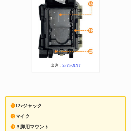
出典：
SPYPOINT
⓯
12vジャック
⓰
マイク
⓱
３脚用マウント