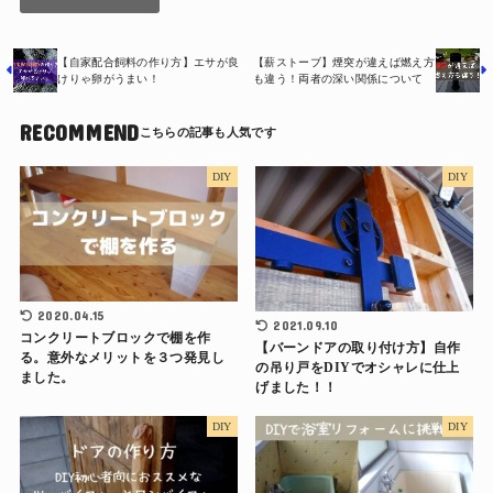
【自家配合飼料の作り方】エサが良
【薪ストーブ】煙突が違えば燃え方
けりゃ卵がうまい！
も違う！両者の深い関係について
RECOMMEND
DIY
DIY
2020.04.15
2021.09.10
コンクリートブロックで棚を作
【バーンドアの取り付け方】自作
る。意外なメリットを３つ発見し
の吊り戸をDIYでオシャレに仕上
ました。
げました！！
DIY
DIY