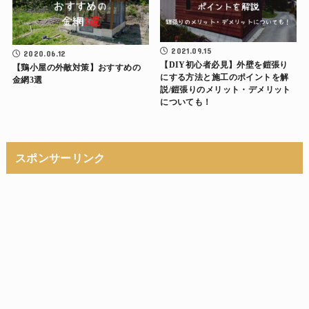
2021.09.15
2020.06.12
【DIY初心者必見】外壁を鎧張り
【鶏小屋の外敵対策】おすすめの
にする方法と施工のポイントを解
金網3選
説/鎧張りのメリット・デメリット
についても！
スポンサーリンク