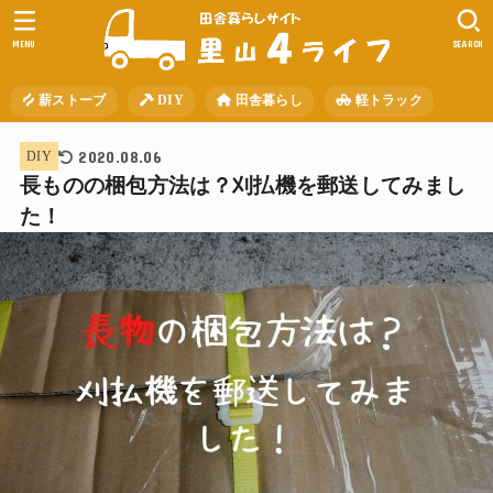
MENU
SEARCH
薪ストーブ
DIY
田舎暮らし
軽トラック
2020.08.06
DIY
長ものの梱包方法は？刈払機を郵送してみまし
た！