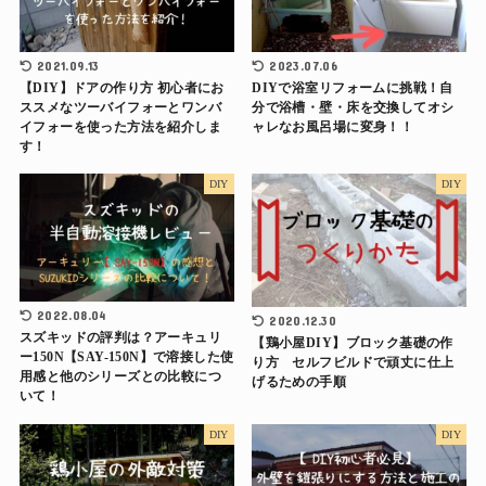
2021.09.13
2023.07.06
【DIY】ドアの作り方 初心者にお
DIYで浴室リフォームに挑戦！自
ススメなツーバイフォーとワンバ
分で浴槽・壁・床を交換してオシ
イフォーを使った方法を紹介しま
ャレなお風呂場に変身！！
す！
DIY
DIY
2022.08.04
2020.12.30
スズキッドの評判は？アーキュリ
【鶏小屋DIY】ブロック基礎の作
ー150N【SAY-150N】で溶接した使
り方 セルフビルドで頑丈に仕上
用感と他のシリーズとの比較につ
げるための手順
いて！
DIY
DIY