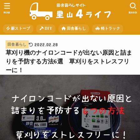
MENU
SEARCH
薪ストーブ
DIY
田舎暮らし
軽トラック
2022.02.28
田舎暮らし
草刈り機のナイロンコードが出ない原因と詰ま
りを予防する方法6選 草刈りをストレスフリ
ーに！