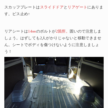
スカッフプレートは
スライドドア
と
リアゲート
にありま
す。
ビス止め↑
リアシートは
14㎜
のボルトが
2箇所。
固いので注意しま
しょう。はずしても2人がかりじゃないと移動できませ
ん。
シートでボディを傷つけないように注意しましょ
う！