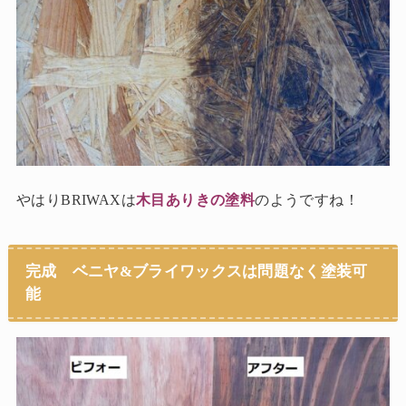
やはりBRIWAXは
木目ありきの塗料
のようですね！
完成 ベニヤ&ブライワックスは問題なく塗装可
能