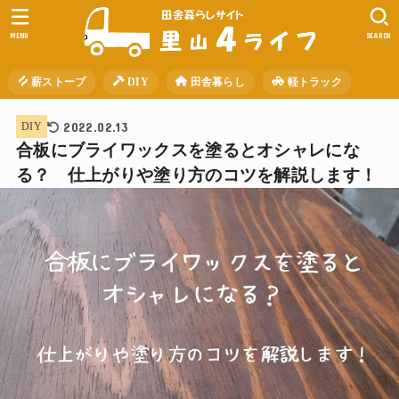
MENU
SEARCH
薪ストーブ
DIY
田舎暮らし
軽トラック
2022.02.13
DIY
合板にブライワックスを塗るとオシャレにな
る？ 仕上がりや塗り方のコツを解説します！