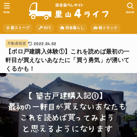
MENU
SEARCH
薪ストーブ
DIY
田舎暮らし
軽トラック
2022.04.02
不動産投資
【ボロ戸建購入体験①】これを読めば最初の一
軒目が買えないあなたに「買う勇気」が湧いて
くるかも！