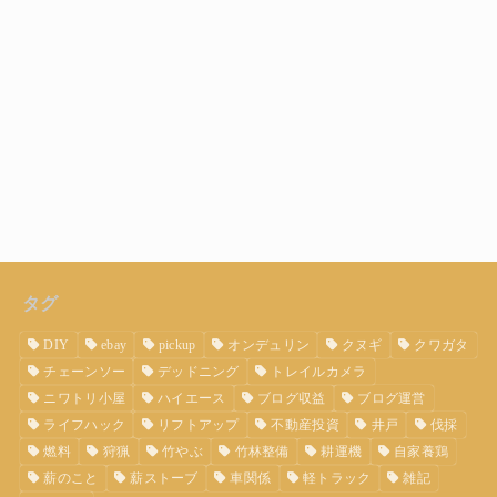
タグ
DIY
ebay
pickup
オンデュリン
クヌギ
クワガタ
チェーンソー
デッドニング
トレイルカメラ
ニワトリ小屋
ハイエース
ブログ収益
ブログ運営
ライフハック
リフトアップ
不動産投資
井戸
伐採
燃料
狩猟
竹やぶ
竹林整備
耕運機
自家養鶏
薪のこと
薪ストーブ
車関係
軽トラック
雑記