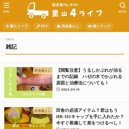
MENU
SEARCH
薪ストーブ
DIY
田舎暮らし
軽トラック
雑記
【閲覧注意】うるしかぶれが治る
田舎暮らし
までの記録 ハゼの木でかぶれる
原因と治療法についても！
2022.09.19
田舎の必須アイテム？君はもう
田舎暮らし
HB-101キャップを手に入れたか？
今すぐ装備して差をつけるべし！