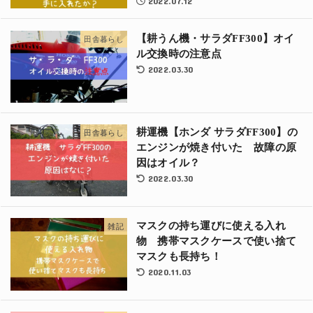
2022.07.12
【耕うん機・サラダFF300】オイ
田舎暮らし
ル交換時の注意点
2022.03.30
耕運機【ホンダ サラダFF300】の
田舎暮らし
エンジンが焼き付いた 故障の原
因はオイル？
2022.03.30
マスクの持ち運びに使える入れ
雑記
物 携帯マスクケースで使い捨て
マスクも長持ち！
2020.11.03