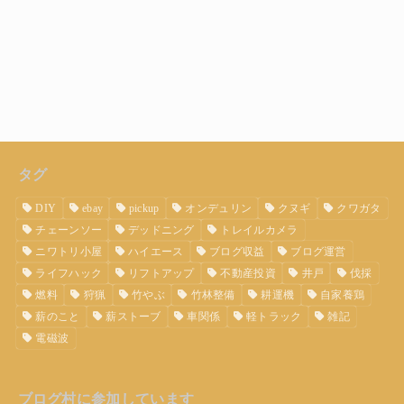
タグ
DIY
ebay
pickup
オンデュリン
クヌギ
クワガタ
チェーンソー
デッドニング
トレイルカメラ
ニワトリ小屋
ハイエース
ブログ収益
ブログ運営
ライフハック
リフトアップ
不動産投資
井戸
伐採
燃料
狩猟
竹やぶ
竹林整備
耕運機
自家養鶏
薪のこと
薪ストーブ
車関係
軽トラック
雑記
電磁波
ブログ村に参加しています