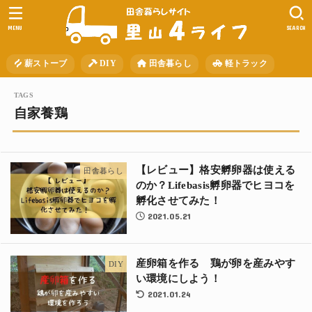
MENU
SEARCH
薪ストーブ
DIY
田舎暮らし
軽トラック
自家養鶏
【レビュー】格安孵卵器は使える
田舎暮らし
のか？Lifebasis孵卵器でヒヨコを
孵化させてみた！
2021.05.21
産卵箱を作る 鶏が卵を産みやす
DIY
い環境にしよう！
2021.01.24