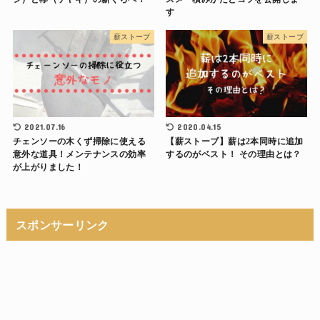
す
薪ストーブ
薪ストーブ
2021.07.16
2020.04.15
チェンソーの木くず掃除に使える
【薪ストーブ】薪は2本同時に追加
意外な道具！メンテナンスの効率
するのがベスト！ その理由とは？
が上がりました！
スポンサーリンク