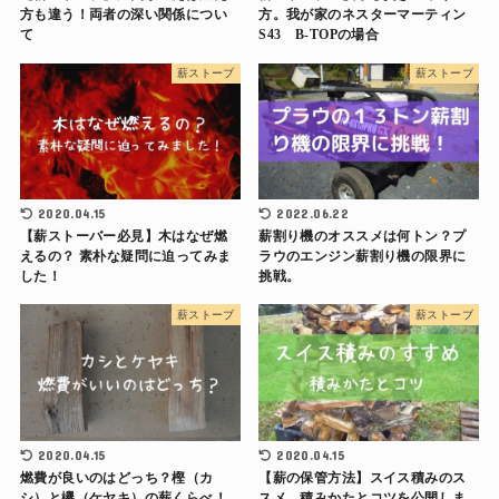
方も違う！両者の深い関係につい
方。我が家のネスターマーティン
て
S43 B-TOPの場合
薪ストーブ
薪ストーブ
2020.04.15
2022.06.22
【薪ストーバー必見】木はなぜ燃
薪割り機のオススメは何トン？プ
えるの？ 素朴な疑問に迫ってみま
ラウのエンジン薪割り機の限界に
した！
挑戦。
薪ストーブ
薪ストーブ
2020.04.15
2020.04.15
燃費が良いのはどっち？樫（カ
【薪の保管方法】スイス積みのス
シ）と欅（ケヤキ）の薪くらべ！
スメ 積みかたとコツを公開しま