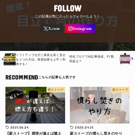
FOLLOW
リフトアップせずに車高を高く見せ
特化ブログで60記事達成。PV数、
る２つの方法。視覚効果を上手く利
収益は？
用する！
RECOMMEND
薪ストーブ
薪ストーブ
2021.06.24
2020.04.15
【薪ストーブ】煙突が違えば燃え
薪ストーブの慣らし焚きのやり